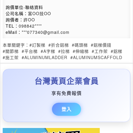
詢價單位-聯絡資料
公司名稱：
富OO技OO
詢價者：
許OO
TEL：
098842****
eMail：
***077340@gmail.com
本單關鍵字：
#訂製梯
#折合鋁梯
#碼頭梯
#鋁梯價錢
#關節梯
#平台梯
#A字梯
#拉梯
#伸縮梯
#工作架
#鋁梯
#施工架
#ALUMINUMLADDER
#ALUMINUMSCAFFOLD
台灣黃頁企業會員
享有免費報價
登入