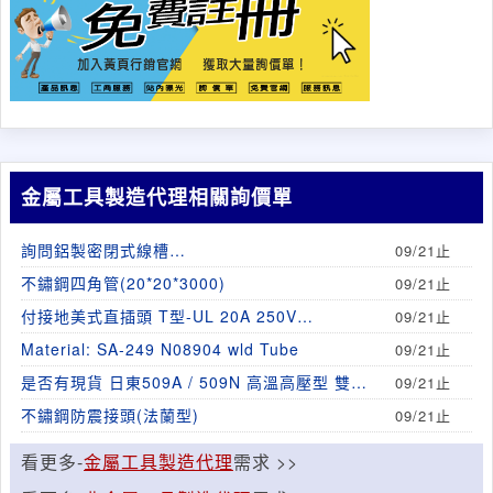
金屬工具製造代理相關詢價單
詢問鋁製密閉式線槽
09/21止
300mmx100mmHx5pcs(含附件
不鏽鋼四角管(20*20*3000)
09/21止
付接地美式直插頭 T型-UL 20A 250V
09/21止
LK7620P
Material: SA-249 N08904 wld Tube
09/21止
是否有現貨 日東509A / 509N 高溫高壓型 雙面
09/21止
膠帶
不鏽鋼防震接頭(法蘭型)
09/21止
看更多-
金屬工具製造代理
需求 >>