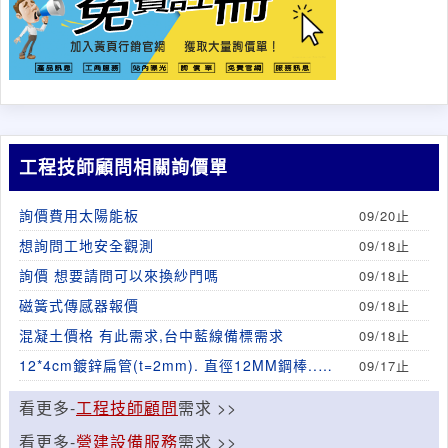
工程技師顧問相關詢價單
詢價費用太陽能板
09/20止
想詢問工地安全觀測
09/18止
詢價 想要請問可以來換紗門嗎
09/18止
磁簧式傳感器報價
09/18止
混凝土價格 有此需求,台中藍線備標需求
09/18止
12*4cm鍍鋅扁管(t=2mm). 直徑12MM鋼棒..鍍
09/17止
鋅鋼板(t=9mm
看更多-
工程技師顧問
需求 >>
看更多-
營建設備服務
需求 >>