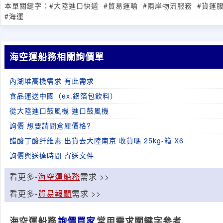
本單關鍵字：
#大陸進口快遞
#貿易運輸
#兩岸物流服務
#貨運
#海運
海空運船務相關詢價單
內湖堆高機需求 有此需求
食品運送中國（ex.鋁箔包飲料）
從大陸進口鼓風機 進口鼓風機
詢價 想要請問倉庫價格?
醋酸丁酸纤维素 出貨去大陸南京 收貨嗎 25kg-箱 X6
詢價與送達時間 寄送文件
看更多-
海空運船務
需求 >>
看更多-
貿易報關
需求 >>
海空運船務
詢價買家
常用需求關鍵字參考