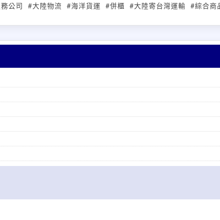
服務公司
#大陸物流
#海洋貨運
#併櫃
#大陸寄台灣運輸
#綜合商