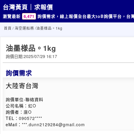
台灣黃頁｜求報價
瀏覽最新
6,471
詢價需求，線上報價
全台最大toB詢價平台，台
首頁
/
海空運船務
/油墨様品。1kg
油墨様品。1kg
詢價日期:2025/07/29 16:17
詢價需求
大陸寄台灣
詢價單位-聯絡資料
公司名稱：
虹O
詢價者：
唐O
TEL：
090572****
eMail：
***.dunn2129284@gmail.com