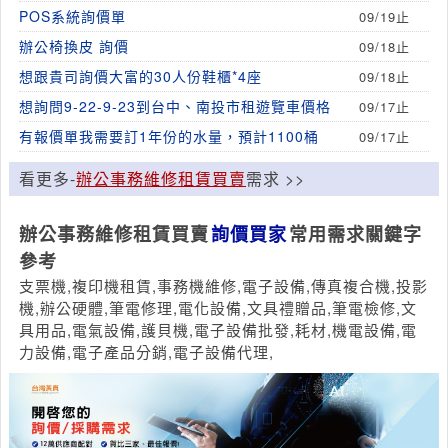
POS系統詢價單
09/19止
辦公椅換皮 詢價
09/18止
想跟貴司詢價大富的30人份鞋櫃*4座
09/18止
想詢問9-22-9-23到台中、南投市租遊覽車價格
09/17止
有報價單我需要訂1年份的水量，預計1100桶
09/17止
看更多-
辦公事務維修租賃買賣
需求 >>
辦公事務維修租賃買賣
詢價買家
常用需求關鍵字
參考
支票機,複印機租賃,事務機維修,電子設備,傳真複合機,投影
機,辦公硬體,筆電修理,電化設備,文具禮贈品,筆電檢修,文
具用品,電氣設備,護貝機,電子設備批發,耗材,機電設備,電
力設備,電子產品分銷,電子設備代理,