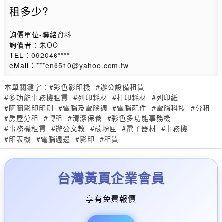
租多少?
詢價單位-聯絡資料
詢價者：
朱OO
TEL：
092046****
eMail：
***en6510@yahoo.com.tw
本單關鍵字：
#彩色影印機
#辦公設備租賃
#多功能事務機租賃
#列印耗材
#打印耗材
#列印紙
#晒圖影印印刷
#電腦及電腦週
#電腦配件
#電腦科技
#分租
#房屋分租
#轉租
#清潔保養
#彩色多功能事務機
#事務機租賃
#辦公文教
#碳粉匣
#電子器材
#事務機
#印表機
#電腦週邊
#影印
#租賃
台灣黃頁企業會員
享有免費報價