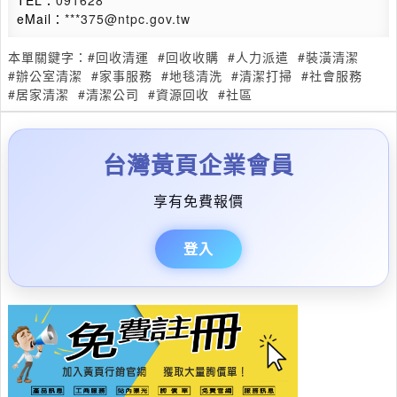
TEL：
091628****
eMail：
***375@ntpc.gov.tw
本單關鍵字：
#回收清運
#回收收購
#人力派遣
#裝潢清潔
#辦公室清潔
#家事服務
#地毯清洗
#清潔打掃
#社會服務
#居家清潔
#清潔公司
#資源回收
#社區
台灣黃頁企業會員
享有免費報價
登入