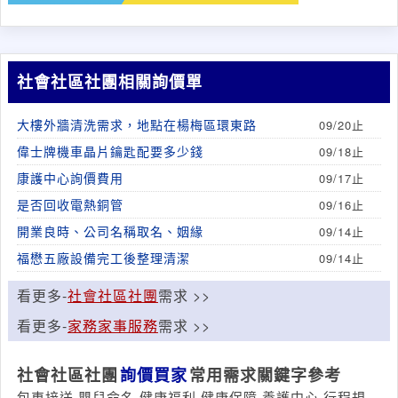
社會社區社團相關詢價單
大樓外牆清洗需求，地點在楊梅區環東路
09/20止
偉士牌機車晶片鑰匙配要多少錢
09/18止
康護中心詢價費用
09/17止
是否回收電熱銅管
09/16止
開業良時、公司名稱取名、姻緣
09/14止
福懋五廠設備完工後整理清潔
09/14止
看更多-
社會社區社團
需求 >>
看更多-
家務家事服務
需求 >>
社會社區社團
詢價買家
常用需求關鍵字參考
包車接送,嬰兒命名,健康福利,健康保障,養護中心,行程規