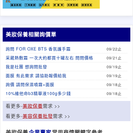
美妝保養相關詢價單
詢問 FOR OXE BTS 香氛護手霜
09/22止
采葳熱敷霜 一次大約都買十罐左右 問問價格
09/21止
我是社團 想詢問批發
09/19止
面膜 有此需求 請協助報價給我
09/19止
詢價 請問保濕噴霧+面膜
09/18止
10%維他命b3精華液100g多少錢
09/18止
看更多-
美妝保養
需求 >>
看更多-
美容保養批發
需求 >>
美妝保養
企業賣家
常用商情關鍵字參考