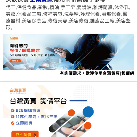
代工,保健食品,彩妝,精油,手工皂,潤滑油,雅詩蘭黛,沐浴乳,
美妝,保養品工廠,修補美容,洗髮精,護理保養,臉部保養,醫
療器材,美容保養品,修復美容,美容修復,護膚品工廠,美容整
形,
有詢價需求，歡迎使用台灣黃頁|報價網