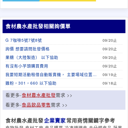
食材農水產批發相關詢價單
G 7咖啡5號7號8號
09/20止
詢價 想要請問批發價格
09/20止
果糖（大陸製造） 以下協助
09/20止
有沒有小芋頭購買費用
09/20止
我要短期活動租借自動販賣機， 主要場域位置都
09/19止
會是在雙北為主，機台需要有包膜，並有第三方
雞粉，301，660 以下協助
09/18止
電子支付等，不使用鈔票及硬幣，可有專人協助
確認
看更多-
食材農水產批發
需求 >>
看更多-
食品飲品零售
需求 >>
食材農水產批發
企業賣家
常用商情關鍵字參考
食物批發,食材工廠,食品購買,冷凍調理食,未分類食品,蔬果