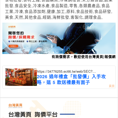
批發,食品安全,冷凍水產,食品製造,零售,各類農產品,食品
工業,冷凍,食品添加劑,健康,加工,原料,食品技術,食品研發,
美食,天然,其他食品,經銷,海鮮批發,客製化,調理食品,
有詢價需求，歡迎使用台灣黃頁|報價網
https://34776255.ec66.tw/web/SEC?
postId=1352587
2026 過年禮盒「批發價」入手攻
略，這 5 款送禮最有面子